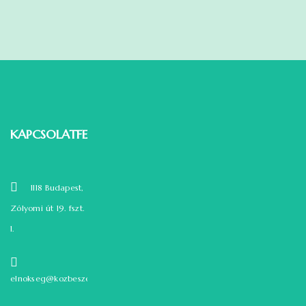
KAPCSOLATFELVÉTEL
1118 Budapest,
Zólyomi út 19. fszt.
1.
elnokseg@kozbeszerzok.hu