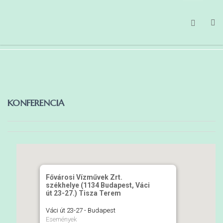
FŐOLDAL
MAGUNKRÓL
TEVÉKENYSÉGEINK
KONFERENCIA
HÍREK
TAGBELÉPÉS
GDPR
Fővárosi Vízművek Zrt.
székhelye (1134 Budapest, Váci
út 23-27.) Tisza Terem
Váci út 23-27 - Budapest
Események