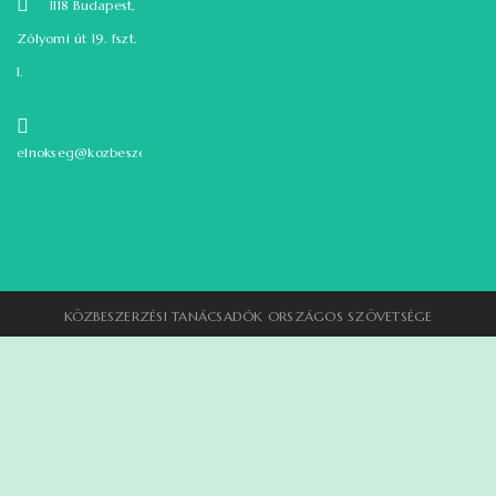
1118 Budapest,
Zólyomi út 19. fszt.
1.
elnokseg@kozbeszerzok.hu
KÖZBESZERZÉSI TANÁCSADÓK ORSZÁGOS SZÖVETSÉGE