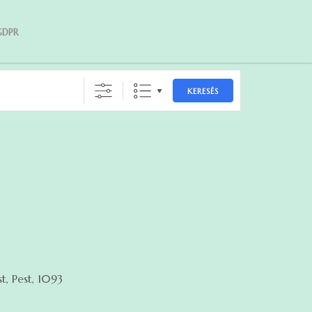
GDPR
KERESÉS
, Pest, 1093