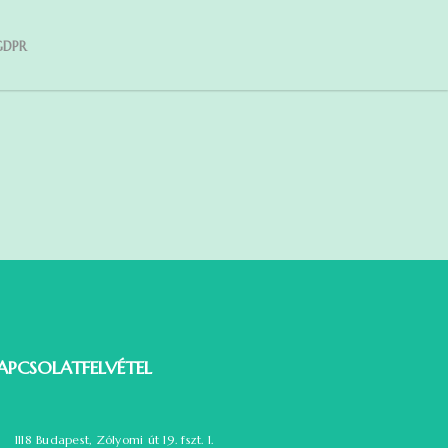
GDPR
APCSOLATFELVÉTEL
1118 Budapest, Zólyomi út 19. fszt. 1.