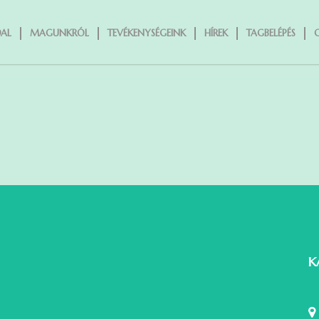
AL
MAGUNKRÓL
TEVÉKENYSÉGEINK
HÍREK
TAGBELÉPÉS
K