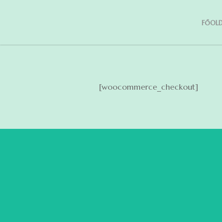
FŐOLD
[woocommerce_checkout]