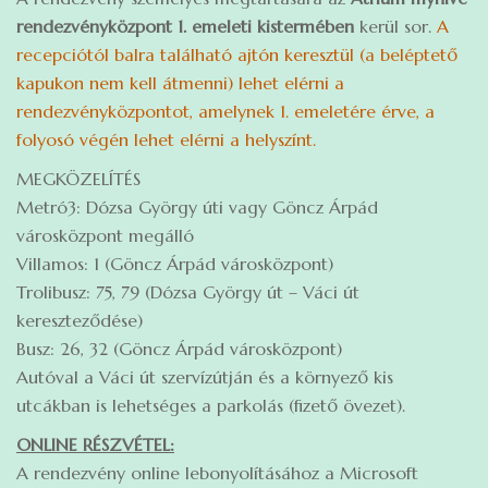
rendezvényközpont 1. emeleti kistermében
kerül sor.
A
recepciótól balra található ajtón keresztül (a beléptető
kapukon nem kell átmenni) lehet elérni a
rendezvényközpontot, amelynek 1. emeletére érve, a
folyosó végén lehet elérni a helyszínt.
MEGKÖZELÍTÉS
Metró3: Dózsa György úti vagy Göncz Árpád
városközpont megálló
Villamos: 1 (Göncz Árpád városközpont)
Trolibusz: 75, 79 (Dózsa György út – Váci út
kereszteződése)
Busz: 26, 32 (Göncz Árpád városközpont)
Autóval a Váci út szervízútján és a környező kis
utcákban is lehetséges a parkolás (fizető övezet).
ONLINE RÉSZVÉTEL:
A rendezvény online lebonyolításához a Microsoft