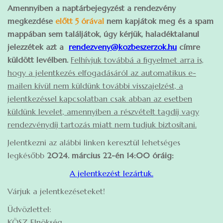
Amennyiben a naptárbejegyzést a rendezvény
megkezdése
előtt 5 órával
nem kapjátok meg és a spam
mappában sem találjátok, úgy kérjük, haladéktalanul
jelezzétek azt a
rendezveny@kozbeszerzok.hu
címre
küldött levélben.
Felhívjuk továbbá a figyelmet arra is,
hogy a jelentkezés elfogadásáról az automat
ikus e-
mailen kívül nem küldünk további visszajelzést, a
jelentkezéssel kapcsolatban csak abban az esetben
küldünk levelet, amennyiben a részvételt tagdíj vagy
rendezvénydíj tartozás miatt nem tudjuk biztosítani.
Jelentkezni az alábbi linken keresztül lehetséges
legkésőbb
2024. március 22-én 14:00 óráig:
A jelentkezést lezártuk.
Várjuk a jelentkezéseteket!
Üdvözlettel:
KÖSZ Elnökség