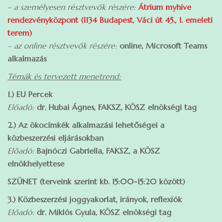
– a személyesen résztvevők részére:
Átrium myhive
rendezvényközpont (1134 Budapest, Váci út 45., 1. emeleti
terem)
– az online résztvevők részére:
online, Microsoft Teams
alkalmazás
Témák és tervezett menetrend:
1.) EU Percek
Előadó:
dr. Hubai Ágnes, FAKSZ, KÖSZ elnökségi tag
2.) Az ökocímkék alkalmazási lehetőségei a
közbeszerzési eljárásokban
Előadó:
Bajnóczi Gabriella, FAKSZ, a KÖSZ
elnökhelyettese
SZÜNET (terveink szerint kb. 15:00-15:20 között)
3.) Közbeszerzési joggyakorlat, irányok, reflexiók
Előadó:
dr. Miklós Gyula, KÖSZ elnökségi tag