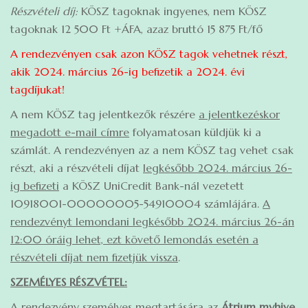
Részvételi díj:
KÖSZ tagoknak ingyenes, nem KÖSZ
tagoknak 12 500 Ft +ÁFA, azaz bruttó 15 875 Ft/fő
A rendezvényen csak azon KÖSZ tagok vehetnek részt,
akik 2024. március 26-ig befizetik a 2024. évi
tagdíjukat!
A nem KÖSZ tag jelentkezők részére
a jelentkezéskor
megadott e-mail címre
folyamatosan küldjük ki a
számlát. A rendezvényen az a nem KÖSZ tag vehet csak
részt, aki a részvételi díjat
legkésőbb 2024. március 26-
ig befizeti
a KÖSZ UniCredit Bank-nál vezetett
10918001-00000005-54910004 számlájára.
A
rendezvényt lemondani legkésőbb 2024. március 26-án
12:00 óráig lehet, ezt követő lemondás esetén a
részvételi díjat nem fizetjük vissza
.
SZEMÉLYES RÉSZVÉTEL:
A rendezvény személyes megtartására az
Átrium myhive