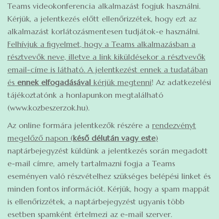
Teams videokonferencia alkalmazást fogjuk használni.
Kérjük, a jelentkezés előtt ellenőrizzétek, hogy ezt az
alkalmazást korlátozásmentesen tudjátok-e használni.
Felhívjuk a figyelmet, hogy a Teams alkalmazásban a
résztvevők neve, illetve a link kiküldésekor a résztvevők
email-címe is látható. A jelentkezést ennek a tudatában
és
ennek elfogadásával
kérjük megtenni
! Az adatkezelési
tájékoztatónk a honlapunkon megtalálható
(www.kozbeszerzok.hu).
Az online formára jelentkezők részére a
rendezvényt
megelőző napon (
késő délután vagy este
)
naptárbejegyzést küldünk a jelentkezés során megadott
e-mail címre, amely tartalmazni fogja a Teams
eseményen való részvételhez szükséges belépési linket és
minden fontos információt. Kérjük, hogy a spam mappát
is ellenőrizzétek, a naptárbejegyzést ugyanis több
esetben spamként értelmezi az e-mail szerver.