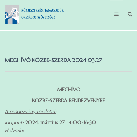
FŐOLDAL
MAGUNKRÓL
MEGHÍVÓ KÖZBE-SZERDA 2024.03.27
TEVÉKENYSÉGEINK
HÍREK
TAGBELÉPÉS
MEGHÍVÓ
KÖZBE-SZERDA RENDEZVÉNYRE
GDPR
A rendezvény részletei:
Időpont:
2024. március 27. 14:00-16:30
Helyszín: