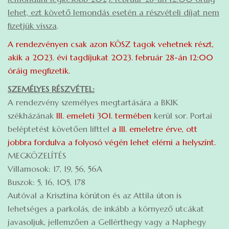
lehet, ezt követő lemondás esetén a részvételi díjat nem
fizetjük vissza
.
A rendezvényen csak azon KÖSZ tagok vehetnek részt,
akik a 2023. évi tagdíjukat 2023. február 28-án 12:00
óráig megfizetik.
SZEMÉLYES RÉSZVÉTEL:
A rendezvény személyes megtartására a BKIK
székházának
III. emeleti 301. termében
kerül sor. Portai
beléptetést követően lifttel
a III. emeletre érve, ott
jobbra fordulva a folyosó végén lehet elérni a helyszínt.
MEGKÖZELÍTÉS
Villamosok: 17, 19, 56, 56A
Buszok: 5, 16, 105, 178
Autóval a Krisztina körúton és az Attila úton is
lehetséges a parkolás, de inkább a környező utcákat
javasoljuk, jellemzően a Gellérthegy vagy a Naphegy