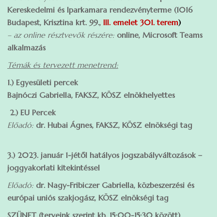
Kereskedelmi és Iparkamara rendezvényterme (1016
Budapest, Krisztina krt. 99.,
III. emelet 301. terem
)
– az online résztvevők részére:
online, Microsoft Teams
alkalmazás
Témák és tervezett menetrend:
1.) Egyesületi percek
Bajnóczi Gabriella, FAKSZ, KÖSZ elnökhelyettes
2.) EU Percek
Előadó:
dr. Hubai Ágnes, FAKSZ, KÖSZ elnökségi tag
3.) 2023. január 1-jétől hatályos jogszabályváltozások –
joggyakorlati kitekintéssel
Előadó:
dr. Nagy-Fribiczer Gabriella, közbeszerzési és
európai uniós szakjogász, KÖSZ elnökségi tag
SZÜNET (terveink szerint kb. 15:00-15:30 között)