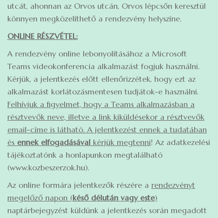
utcát, ahonnan az Orvos utcán, Orvos lépcsőn keresztül
könnyen megközelíthető a rendezvény helyszíne.
ONLINE RÉSZVÉTEL:
A rendezvény online lebonyolításához a Microsoft
Teams videokonferencia alkalmazást fogjuk használni.
Kérjük, a jelentkezés előtt ellenőrizzétek, hogy ezt az
alkalmazást korlátozásmentesen tudjátok-e használni.
Felhívjuk a figyelmet, hogy a Teams alkalmazásban a
résztvevők neve, illetve a link kiküldésekor a résztvevők
email-címe is látható. A jelentkezést ennek a tudatában
és
ennek elfogadásával
kérjük megtenni
! Az adatkezelési
tájékoztatónk a honlapunkon megtalálható
(www.kozbeszerzok.hu).
Az online formára jelentkezők részére a
rendezvényt
megelőző napon (
késő délután vagy este
)
naptárbejegyzést küldünk a jelentkezés során megadott