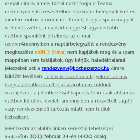
e-mail címre, amely tartalmazni fogja a Teams
eseményen való részvételhez szükséges belépési linket és
minden fontos információt. Kérjük, hogy a spam mappát
is ellenőrizzétek, a naptárbejegyzést ugyanis több
esetben spamként értelmezi az e-mail
szerver
Amennyiben a naptárbejegyzést a rendezvény
megkezdése
előtt 3 órával
nem kapjátok meg és a spam
mappában sem találjátok, úgy kérjük, haladéktalanul
jelezzétek azt a
rendezveny@kozbeszerzok.hu
címre
küldött levélben
.
Felhívjuk továbbá a figyelmet arra is,
hogy a jelentkezés elfogadásáról nem küldünk
visszajelzést, a jelentkezéssel kapcsolatban csak abban az
esetben küldünk levelet, amennyiben a részvételt tagdíj
vagy rendezvénydíj tartozás miatt nem tudjuk
biztosítani.
Jelentkezni az alábbi linken keresztül lehetséges
legkésőbb
2023. február 24-én 14:00 óráig