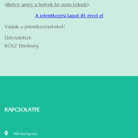
(
illetve amíg a helyek be nem telnek
):
A jelentkezési lapot itt éred el
Várjuk a jelentkezéseteket!
Üdvözlettel:
KÖSZ Elnökség
KAPCSOLATFELVÉTEL
1118 Budapest,