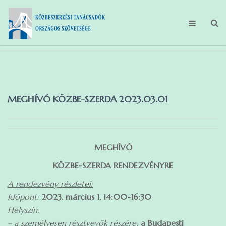
FŐOLDAL
MAGUNKRÓL
MEGHÍVÓ KÖZBE-SZERDA 2023.03.01
TEVÉKENYSÉGEINK
HÍREK
TAGBELÉPÉS
MEGHÍVÓ
KÖZBE-SZERDA RENDEZVÉNYRE
GDPR
A rendezvény részletei:
Időpont:
2023. március 1. 14:00-16:30
Helyszín:
– a személyesen résztvevők részére:
a Budapesti