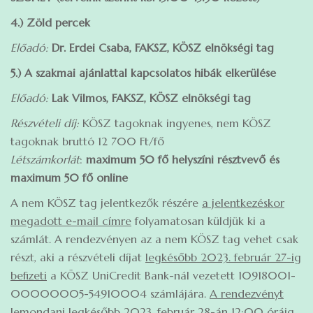
4.) Zöld percek
Előadó:
Dr. Erdei Csaba, FAKSZ, KÖSZ elnökségi tag
5.) A szakmai ajánlattal kapcsolatos hibák elkerülése
Előadó:
Lak Vilmos, FAKSZ, KÖSZ elnökségi tag
Részvételi díj:
KÖSZ tagoknak ingyenes, nem KÖSZ
tagoknak bruttó 12 700 Ft/fő
Létszámkorlát
:
maximum 50 fő helyszíni résztvevő és
maximum 50 fő online
A nem KÖSZ tag jelentkezők részére
a jelentkezéskor
megadott e-mail címre
folyamatosan küldjük ki a
számlát. A rendezvényen az a nem KÖSZ tag vehet csak
részt, aki a részvételi díjat
legkésőbb 2023. február 27-ig
befizeti
a KÖSZ UniCredit Bank-nál vezetett 10918001-
00000005-54910004 számlájára.
A rendezvényt
lemondani legkésőbb 2023. február 28-án 12:00 óráig