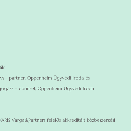
dák
LLM – partner, Oppenheim Ügyvédi Iroda és
akjogász – counsel, Oppenheim Ügyvédi Iroda
RIS Varga&Partners felelős akkreditált közbeszerzési