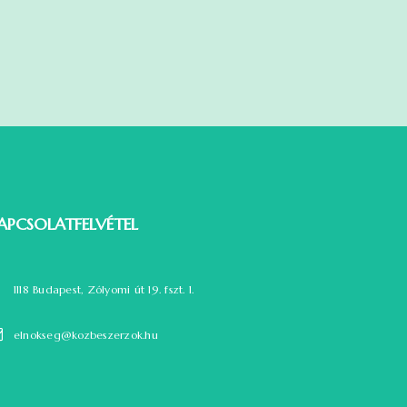
APCSOLATFELVÉTEL
1118 Budapest, Zólyomi út 19. fszt. 1.
elnokseg@kozbeszerzok.hu