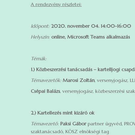
A rendezvény részletei:
Időpont:
2020. november 04. 14:00-16:00
Helyszín:
online, Microsoft Teams alkalmazás
Témák:
1.) Közbeszerzési tanácsadás – kartelljogi csap
Témavezetők:
Marosi Zoltán
, versenyjogász, 
Csépai Balázs
, versenyjogász, közbeszerzési sz
2.) Kartellezés mint kizáró ok
Témavezető:
Paksi Gábor
partner ügyvéd, PROVA
szaktanácsadó, KÖSZ elnökségi tag