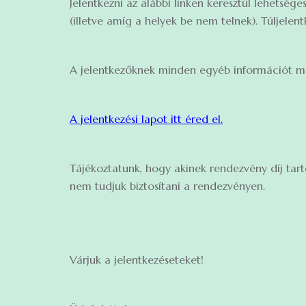
Jelentkezni az alábbi linken keresztül lehetség
(illetve amíg a helyek be nem telnek). Túljele
A jelentkezőknek minden egyéb információt m
A jelentkezési lapot itt éred el.
Tájékoztatunk, hogy akinek rendezvény díj tart
nem tudjuk biztosítani a rendezvényen.
Várjuk a jelentkezéseteket!