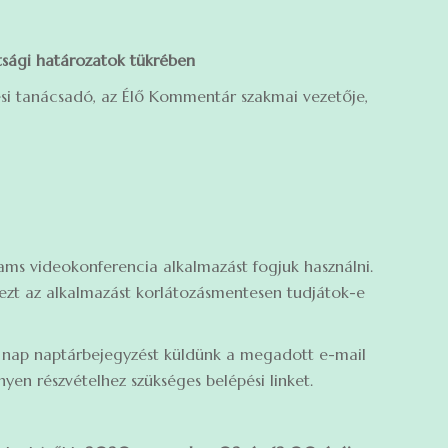
tsági határozatok tükrében
si tanácsadó, az Élő Kommentár szakmai vezetője,
ms videokonferencia alkalmazást fogjuk használni.
y ezt az alkalmazást korlátozásmentesen tudjátok-e
 nap naptárbejegyzést küldünk a megadott e-mail
en részvételhez szükséges belépési linket.