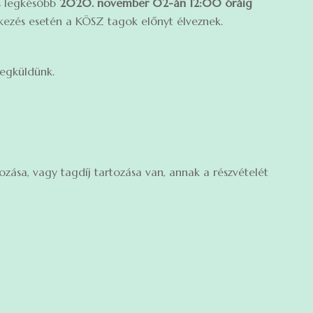
es legkésőbb
2020. november 02-án 12:00 óráig
ntkezés esetén a KÖSZ tagok előnyt élveznek.
egküldünk.
ozása, vagy tagdíj tartozása van, annak a részvételét