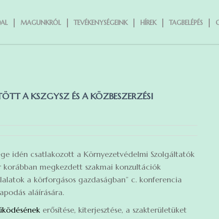
AL
MAGUNKRÓL
TEVÉKENYSÉGEINK
HÍREK
TAGBELÉPÉS
TT A KSZGYSZ ÉS A KÖZBESZERZÉSI
ge idén csatlakozott a Környezetvédelmi Szolgáltatók
 korábban megkezdett szakmai konzultációk
alatok a körforgásos gazdaságban” c. konferencia
apodás aláírására.
működésének
erősítése, kiterjesztése, a szakterületüket