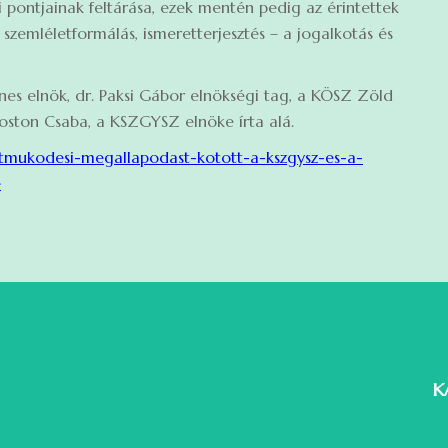
i pontjainak feltárása, ezek mentén pedig az érintettek
– szemléletformálás, ismeretterjesztés – a jogalkotás és
es elnök, dr. Paksi Gábor elnökségi tag, a KÖSZ Zöld
oston Csaba, a KSZGYSZ elnöke írta alá.
uttmukodesi-megallapodast-kotott-a-kszgysz-es-a-
e
K