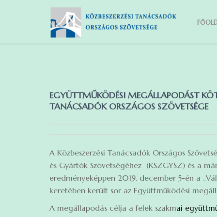
FŐOLD
EGYÜTTMŰKÖDÉSI MEGÁLLAPODÁST KÖTÖ
TANÁCSADÓK ORSZÁGOS SZÖVETSÉGE
A Közbeszerzési Tanácsadók Országos Szövetsé
és Gyártók Szövetségéhez (KSZGYSZ) és a már
eredményeképpen 2019. december 5-én a „Váll
keretében került sor az Együttműködési megáll
A megállapodás célja a felek szakm
ai együtt