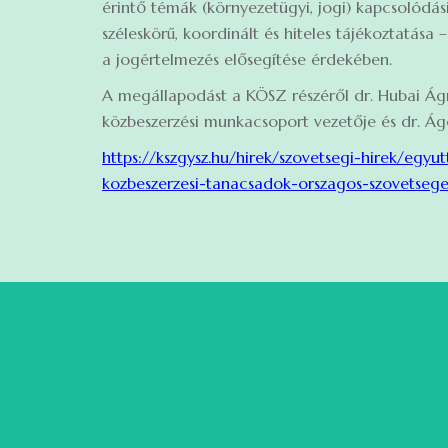
érintő témák (környezetügyi, jogi) kapcsolódás
széleskörű, koordinált és hiteles tájékoztatása 
a jogértelmezés elősegítése érdekében.
A megállapodást a KÖSZ részéről dr. Hubai Ágn
közbeszerzési munkacsoport vezetője és dr. Ág
https://kszgysz.hu/hirek/szovetsegi-hirek/egy
kozbeszerzesi-tanacsadok-orszagos-szovetseg