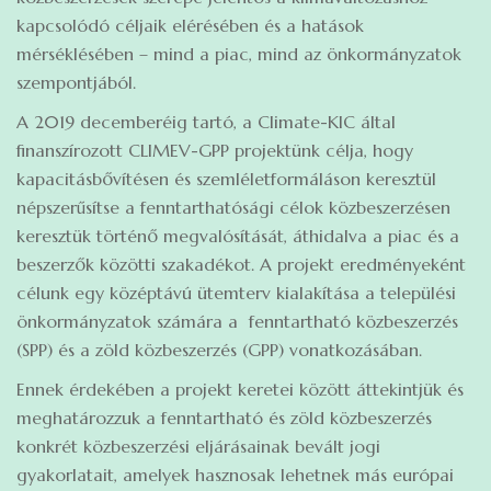
kapcsolódó céljaik elérésében és a hatások
mérséklésében – mind a piac, mind az önkormányzatok
szempontjából.
A 2019 decemberéig tartó, a Climate-KIC által
finanszírozott CLIMEV-GPP projektünk célja, hogy
kapacitásbővítésen és szemléletformáláson keresztül
népszerűsítse a fenntarthatósági célok közbeszerzésen
keresztük történő megvalósítását, áthidalva a piac és a
beszerzők közötti szakadékot. A projekt eredményeként
célunk egy középtávú ütemterv kialakítása a települési
önkormányzatok számára a fenntartható közbeszerzés
(SPP) és a zöld közbeszerzés (GPP) vonatkozásában.
Ennek érdekében a projekt keretei között áttekintjük és
meghatározzuk a fenntartható és zöld közbeszerzés
konkrét közbeszerzési eljárásainak bevált jogi
gyakorlatait, amelyek hasznosak lehetnek más európai