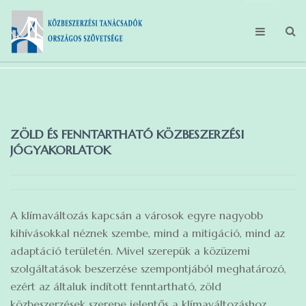
FŐOLDAL
MAGUNKRÓL
ZÖLD ÉS FENNTARTHATÓ KÖZBESZERZÉSI
TEVÉKENYSÉGEINK
JÓGYAKORLATOK
HÍREK
TAGBELÉPÉS
A klímaváltozás kapcsán a városok egyre nagyobb
GDPR
kihívásokkal néznek szembe, mind a mitigáció, mind az
adaptáció területén. Mivel szerepük a közüzemi
szolgáltatások beszerzése szempontjából meghatározó,
ezért az általuk indított fenntartható, zöld
közbeszerzések szerepe jelentős a klímaváltozáshoz