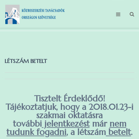
FŐOLDAL
MAGUNKRÓL
LÉTSZÁM BETELT
TEVÉKENYSÉGEINK
HÍREK
TAGBELÉPÉS
Tisztelt Érdeklődő!
GDPR
Tájékoztatjuk, hogy a 2018.01.23-i
szakmai oktatásra
további
jelentkezést
már
nem
tudunk fogadni
, a létszám
betelt
.