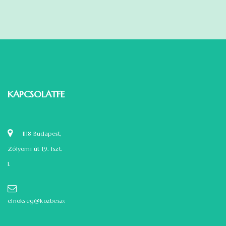
KAPCSOLATFELVÉTEL
1118 Budapest,
Zólyomi út 19. fszt.
1.
elnokseg@kozbeszerzok.hu