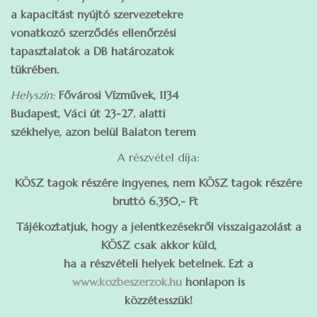
a kapacitást nyújtó szervezetekre
vonatkozó szerződés ellenőrzési
tapasztalatok a DB határozatok
tükrében.
Helyszín:
Fővárosi Vízművek, 1134
Budapest, Váci út 23-27. alatti
székhelye, azon belül Balaton terem
A részvétel díja:
KÖSZ tagok részére ingyenes, nem KÖSZ tagok részére
bruttó 6.350,- Ft
Tájékoztatjuk, hogy a jelentkezésekről visszaigazolást a
KÖSZ csak akkor küld,
ha a részvételi helyek betelnek. Ezt a
www.kozbeszerzok.hu
honlapon is
közzétesszük!