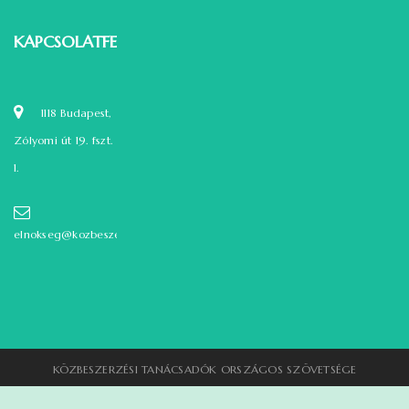
KAPCSOLATFELVÉTEL
1118 Budapest,
Zólyomi út 19. fszt.
1.
elnokseg@kozbeszerzok.hu
KÖZBESZERZÉSI TANÁCSADÓK ORSZÁGOS SZÖVETSÉGE