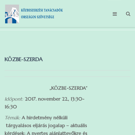
FŐOLDAL
MAGUNKRÓL
KÖZBE-SZERDA
TEVÉKENYSÉGEINK
HÍREK
TAGBELÉPÉS
„KÖZBE-SZERDA”
Időpont:
2017. november 22., 13:30-
GDPR
16:30
Témák:
A hirdetmény nélküli
tárgyalásos eljárás jogalap – aktuális
kérdések; A nyertes ajánlattevőkre és