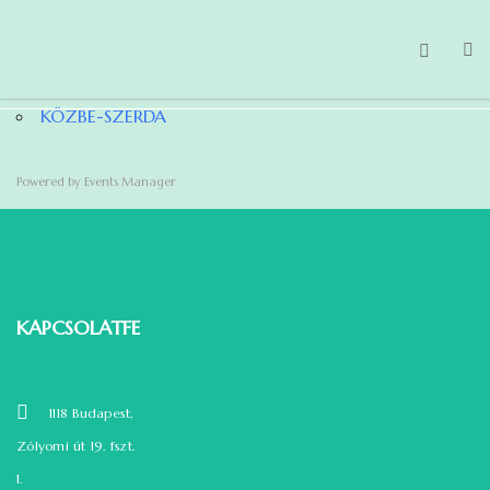
KÖZBE-SZERDA
FŐOLDAL
MAGUNKRÓL
Powered by
Events Manager
TEVÉKENYSÉGEINK
HÍREK
TAGBELÉPÉS
KAPCSOLATFELVÉTEL
GDPR
1118 Budapest,
Zólyomi út 19. fszt.
1.