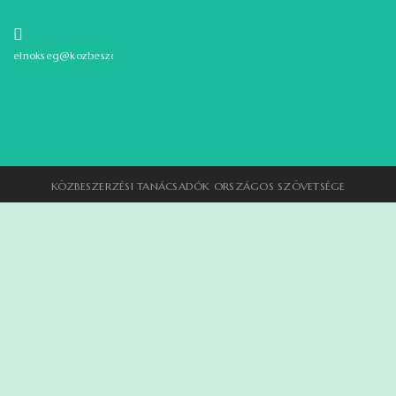
elnokseg@kozbeszerzok.hu
KÖZBESZERZÉSI TANÁCSADÓK ORSZÁGOS SZÖVETSÉGE