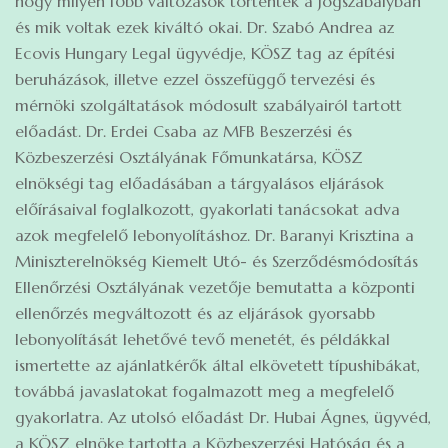
hogy milyen főbb változások történtek a jogszabályban
és mik voltak ezek kiváltó okai. Dr. Szabó Andrea az
Ecovis Hungary Legal ügyvédje, KÖSZ tag az építési
beruházások, illetve ezzel összefüggő tervezési és
mérnöki szolgáltatások módosult szabályairól tartott
előadást. Dr. Erdei Csaba az MFB Beszerzési és
Közbeszerzési Osztályának Főmunkatársa, KÖSZ
elnökségi tag előadásában a tárgyalásos eljárások
előírásaival foglalkozott, gyakorlati tanácsokat adva
azok megfelelő lebonyolításhoz. Dr. Baranyi Krisztina a
Miniszterelnökség Kiemelt Utó- és Szerződésmódosítás
Ellenőrzési Osztályának vezetője bemutatta a központi
ellenőrzés megváltozott és az eljárások gyorsabb
lebonyolítását lehetővé tevő menetét, és példákkal
ismertette az ajánlatkérők által elkövetett típushibákat,
továbbá javaslatokat fogalmazott meg a megfelelő
gyakorlatra. Az utolsó előadást Dr. Hubai Ágnes, ügyvéd,
a KÖSZ elnöke tartotta a Közbeszerzési Hatóság és a