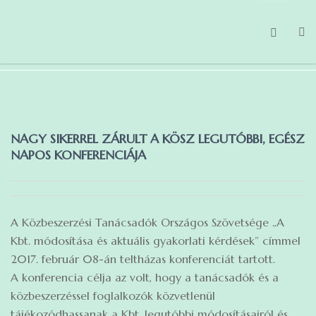
FŐOLDAL
MAGUNKRÓL
NAGY SIKERREL ZÁRULT A KÖSZ LEGUTÓBBI, EGÉSZ
TEVÉKENYSÉGEINK
NAPOS KONFERENCIÁJA
HÍREK
TAGBELÉPÉS
A Közbeszerzési Tanácsadók Országos Szövetsége „A
GDPR
Kbt. módosítása és aktuális gyakorlati kérdések” címmel
2017. február 08-án teltházas konferenciát tartott.
A konferencia célja az volt, hogy a tanácsadók és a
közbeszerzéssel foglalkozók közvetlenül
tájékozódhassanak a Kbt. legutóbbi módosításairól és