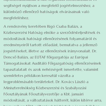
segítséget nyújtson a megfelelő jogértelmezéshez, a
különböző ellenőrző hatóságok elvárásainak való
megfeleléshez.
A rendezvény keretében Rigó Csaba Balázs, a
Közbeszerzési Hatóság elnöke a szerződésteljesítések és
módosítások hatósági ellenőrzésének folyamatáról és
eredményeiről tartott előadást, bemutatva a jellemző
jogsértéseket, illetve az ellenőrzések irányvonalait. Dr.
Dencső Balázs, az EUTAF főigazgatója az Európai
Támogatásokat Auditáló Főigazgatóság ellenőrzéseinek
tapasztalatait és azok nehézségeit ismertette, valamint
szemléletes példákon keresztül vázolta a
legproblémásabb területeket. Dr. Kovács László a
Miniszterelnökség Közbeszerzési és Szabályozási
Főosztályának Főosztályvezetője a Kbt. januári
módosítását, a változtatások hátterét, külön kitérve arra,